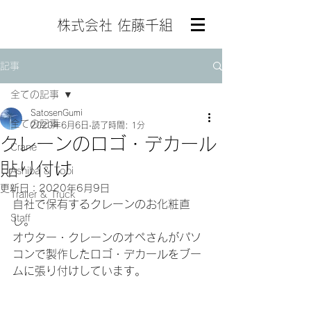
株式会社 佐藤千組
記事
全ての記事
SatosenGumi
全ての記事
2020年6月6日
読了時間: 1分
クレーンのロゴ・デカール
Crane
貼り付け
Ashiba & Tobi
更新日：
2020年6月9日
Trailer & Truck
自社で保有するクレーンのお化粧直
Staff
し。
オウター・クレーンのオペさんがパソ
コンで製作したロゴ・デカールをブー
ムに張り付けしています。