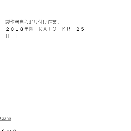
製作者自ら貼り付け作業。
２０１８年製　ＫＡＴＯ　ＫＲ－２５
Ｈ－Ｆ
Crane